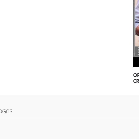
OP
CR
OGOS