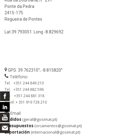
Rua da Douroana, nº 297
Ponte da Pedra
2415-175
Regueira de Pontes
Lat 39.793051 Long -8.829692
GPS: 39.762310°, -8.815820°
Teléfono
Tel. +351 244 849 210
Tel. +351 244 882 596
Fax +351 244 881 318
Móvil: + 351 919 728 210
Email
Pedidos
(geral@gosimat.pt)
Presupuestos
(orcamentos@gosimat.pt)
Exportación
(internacional@gosimat.pt)