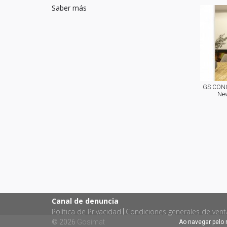
Saber más
GS CONC
New
Canal de denuncia
Política de Privacidad
Condiciones generales de vent
|
© 2026
Gosimat
Ao navegar pelo 