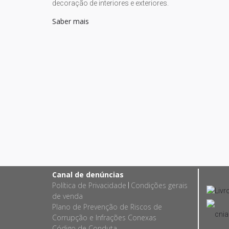
decoração de interiores e exteriores.
Saber mais
Canal de denúncias
Política de Privacidade
Condições gerais
|
de venda
Plano de Prevenção de Riscos de
Corrupção e Infrações Conexas
Código de Conduta