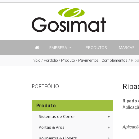
EMPRESA
PRODUTOS
MARCAS
Início
/
Portfólio
/
Produto
/
Pavimentos | Complementos
/
Ripa
Ripa
PORTFÓLIO
Ripado 
Produto
Aplicaç
Sistemas de Correr
Portas & Aros
Aplicaçã
Roupeiros & Closets