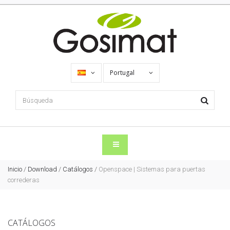
Portugal
Inicio
/
Download
/
Catálogos
/
Openspace | Sistemas para puertas
correderas
CATÁLOGOS