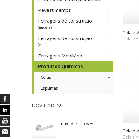
Revestimentos
Ferragens de construção
(madeira)
Cola e
Ferragens de construção
Cola e 
(vidro)
Ferragens Mobiliário
Produtos Químicos
Colas
Espumas
NOVIDADES!
Puxador - 3095 5S
Cola e 
Cola e 