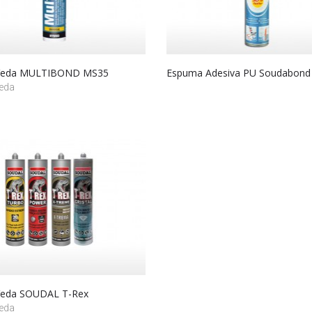
 Veda MULTIBOND MS35
Espuma Adesiva PU Soudabond
Veda
Veda SOUDAL T-Rex
Veda