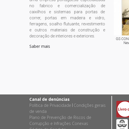
no fabrico e comercialização de
caixilhos e sistemas para portas de
correr, portas em madeira e vidro,
ferragens, soalho flutuante, revestimento
e outros materiais de construção e
decoração de interiores e exteriores.
GS CONC
New
Saber mais
Canal de denúncias
Política de Privacidade
Condições gerais
|
de venda
Plano de Prevenção de Riscos de
Corrupção e Infrações Conexas