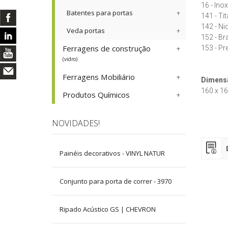
16 - Ino
Batentes para portas
141 - Ti
142 - Ni
Veda portas
152 - Br
Ferragens de construção
153 - Pr
(vidro)
Ferragens Mobiliário
Dimens
160 x 1
Produtos Químicos
NOVIDADES!
Painéis decorativos - VINYL NATUR
Conjunto para porta de correr - 3970
Ripado Acústico GS | CHEVRON