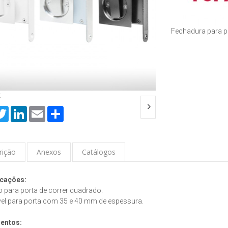
Fechadura para p
:
cebook
Twitter
LinkedIn
Email
Share
rição
Anexos
Catálogos
icações:
 para porta de correr quadrado.
vel para porta com 35 e 40 mm de espessura.
entos: