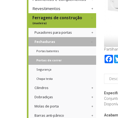
Revestimentos
Ferragens de construção
(madeira)
Puxadores para portas
Fechaduras
Partilhar
Portas batentes
Fa
Portas de correr
Segurança
Desc
Chapa testa
Cilindros
Especif
Dobradiças
Conjunto
Disponí
Molas de porta
Acabam
Barras anti-pânico