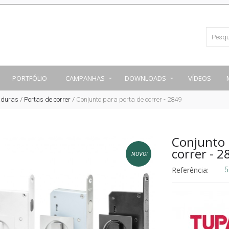
PORTFÓLIO
CAMPANHAS
DOWNLOADS
VÍDEOS
aduras
/
Portas de correr
/
Conjunto para porta de correr - 2849
Conjunto 
correr - 2
NOVO!
Referência:
5