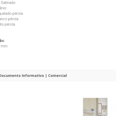
x Satinado
tânio
quelado pérola
anco pérola
eto pérola
ão:
6 mm
Documento Informativo | Comercial