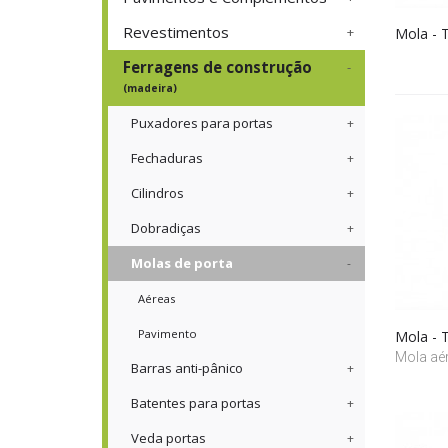
Revestimentos
Mola - 
Ferragens de construção
(madeira)
Puxadores para portas
Fechaduras
Cilindros
Dobradiças
Molas de porta
Aéreas
Pavimento
Mola - 
Mola aér
Barras anti-pânico
Batentes para portas
Veda portas