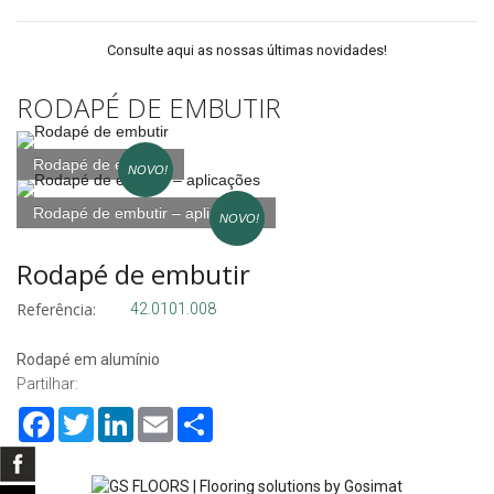
Consulte aqui as nossas últimas novidades!
RODAPÉ DE EMBUTIR
Rodapé de embutir
NOVO!
Rodapé de embutir – aplicações
NOVO!
Rodapé de embutir
Referência:
42.0101.008
Rodapé em alumínio
Partilhar:
Facebook
Twitter
LinkedIn
Email
Share