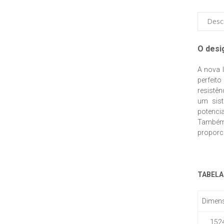
Desc
O desi
A nova l
perfeito
resistên
um sist
potenci
Também
proporc
TABELA
Dimen
152