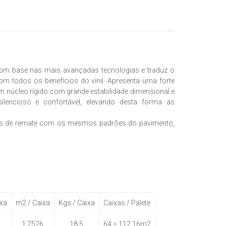
com base nas mais avançadas tecnologias e traduz o
com todos os benefícios do vinil. Apresenta uma forte
m núcleo rígido com grande estabilidade dimensional e
lencioso e confortável, elevando desta forma as
rfis de remate com os mesmos padrões do pavimento,
ixa
m2 / Caixa
Kgs / Caixa
Caixas / Palete
1,7526
18,5
64 = 112,16m2