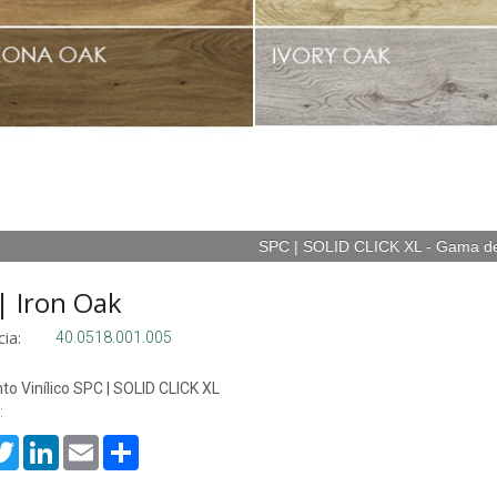
SPC | SOLID CLICK XL - Gama d
| Iron Oak
ia:
40.0518.001.005
o Vinílico SPC | SOLID CLICK XL
:
cebook
Twitter
LinkedIn
Email
Share