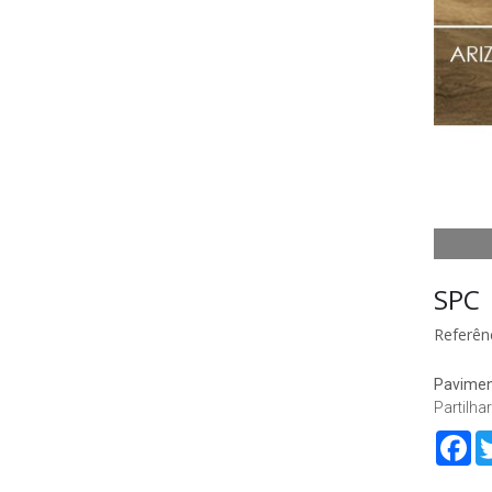
SPC 
Referênc
Paviment
Partilhar
Fa