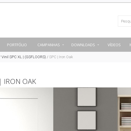
PORTFÓLIO
CAMPANHAS
DOWNLOADS
VÍDEOS
/
Vinil SPC XL | (GSFLOORS)
/
SPC | Iron Oak
| IRON OAK