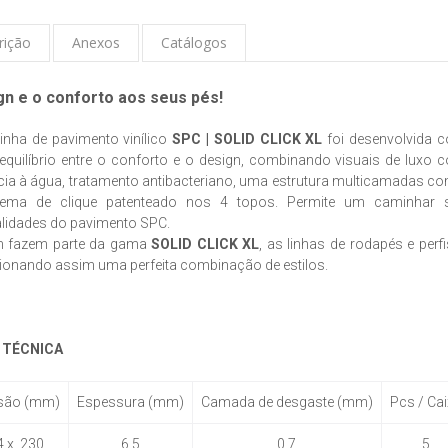
rição
Anexos
Catálogos
gn e o conforto aos seus pés!
inha de pavimento vinílico
SPC | SOLID CLICK XL
foi desenvolvida 
 equilíbrio entre o conforto e o design, combinando visuais de luxo 
cia à água, tratamento antibacteriano, uma estrutura multicamadas co
ema de clique patenteado nos 4 topos. Permite um caminhar si
alidades do pavimento SPC.
 fazem parte da gama
SOLID CLICK XL
, as linhas de rodapés e pe
ionando assim uma perfeita combinação de estilos.
 TÉCNICA
são (mm)
Espessura (mm)
Camada de desgaste (mm)
Pcs / Ca
4 x 230
6,5
0,7
5