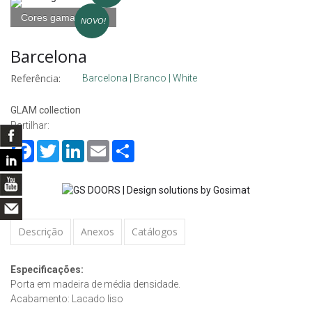
Cores gama GLAM
NOVO!
Barcelona
Referência:
Barcelona | Branco | White
GLAM collection
Partilhar:
Facebook
Twitter
LinkedIn
Email
Share
Descrição
Anexos
Catálogos
Especificações:
Porta em madeira de média densidade.
Acabamento: Lacado liso