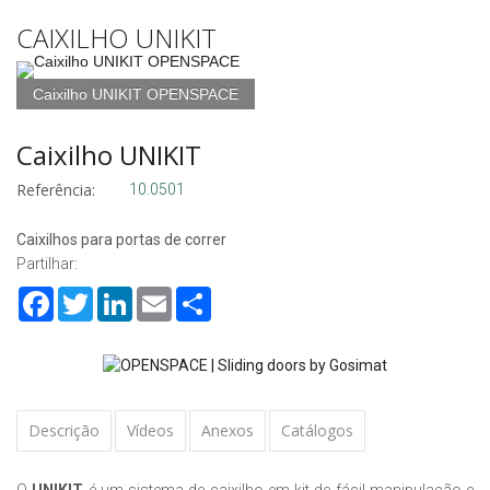
CAIXILHO UNIKIT
Caixilho UNIKIT OPENSPACE
Caixilho UNIKIT
Referência:
10.0501
Caixilhos para portas de correr
Partilhar:
Facebook
Twitter
LinkedIn
Email
Share
Descrição
Vídeos
Anexos
Catálogos
O
UNIKIT
é um sistema de caixilho em kit de fácil manipulação e