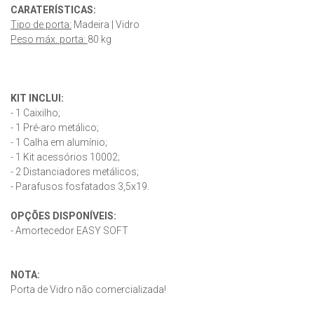
CARATERÍSTICAS:
Tipo de porta:
Madeira | Vidro
Peso máx. porta:
80 kg
KIT INCLUI:
- 1 Caixilho;
- 1 Pré-aro metálico;
- 1 Calha em alumínio;
- 1 Kit acessórios 10002;
- 2 Distanciadores metálicos;
- Parafusos fosfatados 3,5x19.
OPÇÕES DISPONÍVEIS:
- Amortecedor EASY SOFT
NOTA:
Porta de Vidro não comercializada!