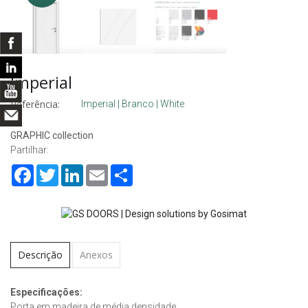
Imperial
Referência:
Imperial | Branco | White
GRAPHIC collection
Partilhar:
Facebook
Twitter
LinkedIn
Email
Share
Descrição
Anexos
Especificações:
Porta em madeira de média densidade.