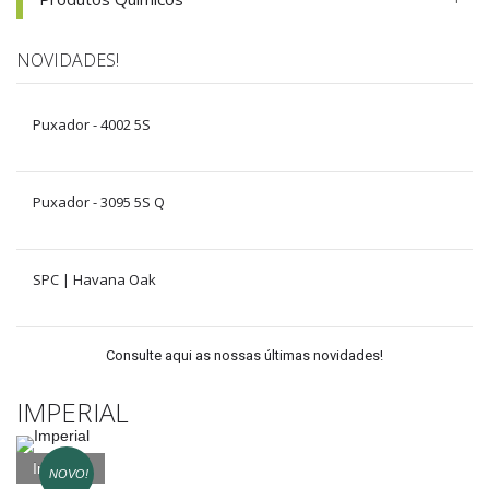
NOVIDADES!
Puxador - 4002 5S
Puxador - 3095 5S Q
SPC | Havana Oak
Consulte aqui as nossas últimas novidades!
IMPERIAL
Imperial
NOVO!
NOVO!
NOVO!