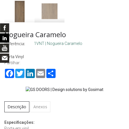
Nogueira Caramelo
Referência:
1VNT | Nogueira Caramelo
Porta Vinyl
Partilhar:
Facebook
Twitter
LinkedIn
Email
Share
Descrição
Anexos
Especificações:
Porta em vinil.