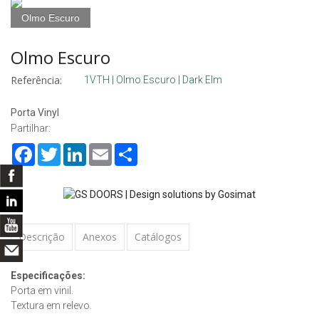
Olmo Escuro
Olmo Escuro
Referência:
1VTH | Olmo Escuro | Dark Elm
Porta Vinyl
Partilhar:
Facebook
Twitter
LinkedIn
Email
Share
Descrição
Anexos
Catálogos
Especificações:
Porta em vinil.
Textura em relevo.