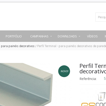
PORTFÓLIO
CAMPANHAS
DOWNLOADS
VÍDEOS
s para painéis decorativos
/
Perfil Terminal - para painéis decorativos de pared
Perfil Ter
decorativ
NOVO!
Referência:
5