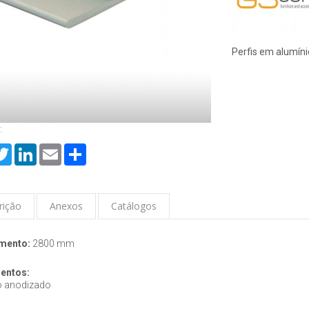
Perfis em alumíni
:
cebook
Twitter
LinkedIn
Email
Share
rição
Anexos
Catálogos
mento:
2800 mm
entos
:
o anodizado