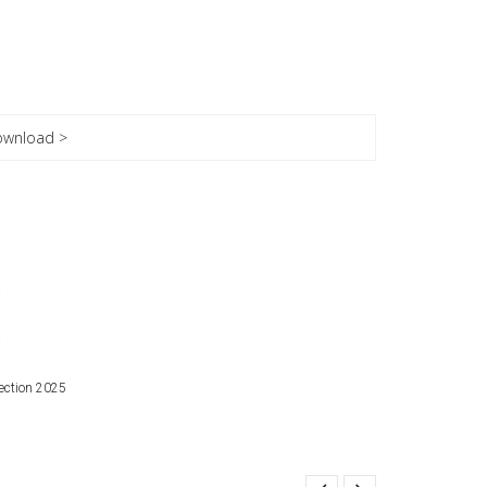
wnload >
ection 2025