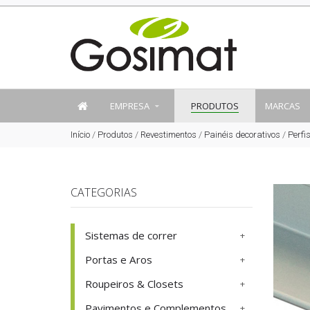
EMPRESA
PRODUTOS
MARCAS
Início
/
Produtos
/
Revestimentos
/
Painéis decorativos
/
Perfi
CATEGORIAS
Sistemas de correr
Portas e Aros
Roupeiros & Closets
Pavimentos e Complementos