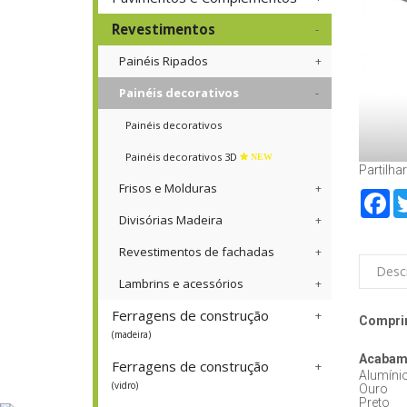
Revestimentos
Painéis Ripados
Painéis decorativos
Painéis decorativos
Painéis decorativos 3D
NEW
Partilhar
Frisos e Molduras
Fa
Divisórias Madeira
Revestimentos de fachadas
Desc
Lambrins e acessórios
Ferragens de construção
Compri
(madeira)
Acabam
Ferragens de construção
Alumíni
(vidro)
Ouro
Preto